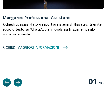
Margaret Professional Assistant
M
Richiedi qualsiasi dato o report ai sistemi di Hispatec, tramite
O
audio o testo su WhatsApp e in qualsiasi lingua, e ricevilo
m
immediatamente.
R
RICHIEDI MAGGIORI INFORMAZIONI
0
1
/0
6