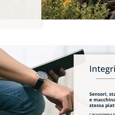
Integr
Sensori, st
e macchina
stessa pia
L’ecosistema H