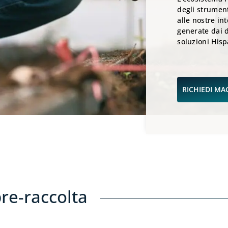
degli strument
alle nostre in
generate dai d
soluzioni Hisp
RICHIEDI MA
pre-raccolta