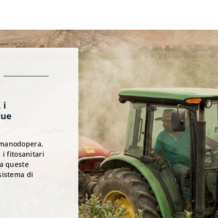
 i
tue
a manodopera,
 i fitosanitari
ma queste
sistema di