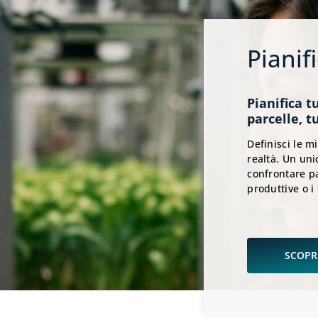
Pianif
Pianifica t
parcelle, t
Definisci le m
realtà. Un uni
confrontare pa
produttive o i 
SCOPRI