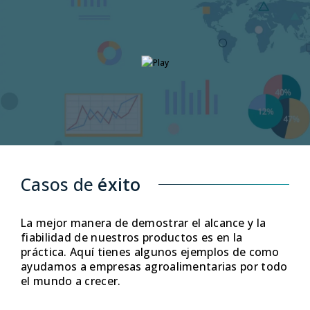
comercialización y optimizar los costes y tareas de
ma
producción.
as
QUIERO SABER MÁS
Q
Casos de
éxito
La mejor manera de demostrar el alcance y la
fiabilidad de nuestros productos es en la
práctica. Aquí tienes algunos ejemplos de como
ayudamos a empresas agroalimentarias por todo
el mundo a crecer.