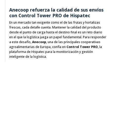
Anecoop refuerza la calidad de sus envíos
con Control Tower PRO de Hispatec
En un mercado tan exigente como el de las frutas y hortalizas
frescas, cada detalle cuenta. Mantener la calidad del producto
desde el punto de carga hasta el destino final es un reto diario
en el que la logística juega un papel fundamental. Para responder
a este desafío,
Anecoop
, una de las principales cooperativas
agroalimentarias de Europa, confía en
Control Tower PRO
, la
plataforma de Hispatec para la monitorización y gestión
inteligente de la logística.
Analítica avanzada en Poscosecha
Predecir volumen de producción y cosecha
en base a datos
históricos y en tiempo real de los cultivos de la Cooperativa
Costa de Huelva SCA era el objetivo de este proyecto de Analítica
avanzada que realizamos.