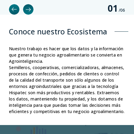
0
1
/0
6
Conoce nuestro Ecosistema
Nuestro trabajo es hacer que los datos y la información
que genera tu negocio agroalimentario se convierta en
Agrointeligencia.
Semilleros, cooperativas, comercializadoras, almacenes,
procesos de confección, pedidos de clientes o control
de la calidad del transporte son sólo algunos de los
entornos agroindustriales que gracias a la tecnología
Hispatec son más productivos y rentables. Extraemos
los datos, manteniendo tu propiedad, y los dotamos de
inteligencia para que puedas tomar las decisiones más
E
eficientes y competitivas en tu negocio agroalimentario.
Empresas productoras
c
Las herramientas que necesitas para gestionar la
Co
producción en campo, coordinarla con la
co