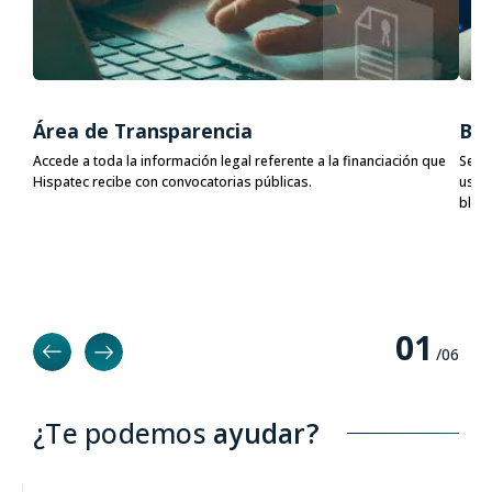
Área de Transparencia
Bac
Accede a toda la información legal referente a la financiación que
Secur
Hispatec recibe con convocatorias públicas.
using
block
0
1
/0
6
¿Te podemos
ayudar?