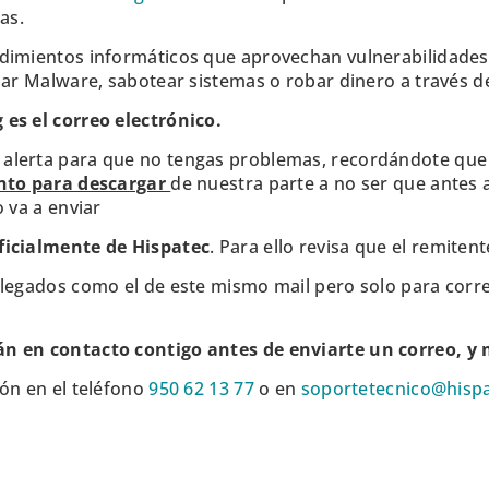
as.
imientos informáticos que aprovechan vulnerabilidades. 
lar Malware, sabotear sistemas o robar dinero a través d
es el correo electrónico.
alerta para que no tengas problemas, recordándote qu
unto para descargar
de nuestra parte a no ser que antes 
 va a enviar
ficialmente de Hispatec
. Para ello revisa que el remite
elegados como el de este mismo mail pero solo para cor
n en contacto contigo antes de enviarte un correo, y m
ón en el teléfono
950 62 13 77
o en
soportetecnico@hisp