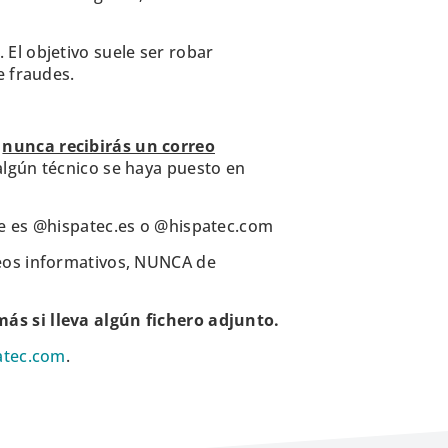
El objetivo suele ser robar
e fraudes.
e
nunca recibirás un correo
algún técnico se haya puesto en
nte es @hispatec.es o @hispatec.com
reos informativos, NUNCA de
ás si lleva algún fichero adjunto.
atec.com
.