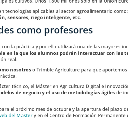
ipales cultivos. Unos 1.800 millones solo en la Unión Eur
n tecnologías aplicables al sector agroalimentario como
n, sensores, riego inteligente, etc
.
des como profesores
e con la práctica y por ello utilizará una de las mayores 
la en la que los alumnos podrán interactuar con las t
ón real.
como nosotros
o Trimble Agriculture para que aportemos e
ráctica.
ter técnico, el Máster en Agricultura Digital e Innovaci
delos de negocio y el uso de metodologías ágiles
de in
do para el próximo mes de octubre y la apertura del plazo d
web del Master
y en el Centro de Formación Permanente de