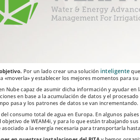
inteligente
objetivo.
Por un lado crear una solución
que
ara «moverla» y establecer los mejores momentos para s
 en Nube capaz de asumir dicha información y ayudar en l
iones en base a la acumulación de datos y el procesado 
mpo pasa y los patrones de datos se van incrementando.
 del consumo total de agua en Europa. En algunos países d
l objetivo de WEAM4i, y para lo que están trabajando su
 asociado a la energía necesaria para transportarla hasta
ones en nuestras instalaciones del PITA
y hemos organiz