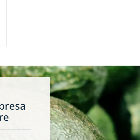
mpresa
re