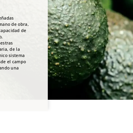
señadas
 mano de obra,
capacidad de
o,
uestras
ria, de la
nico sistema
esde el campo
nando una