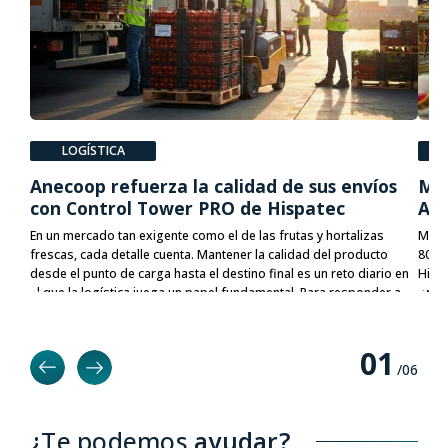
LOGÍSTICA
P
Anecoop refuerza la calidad de sus envíos
Moy
con Control Tower PRO de Hispatec
AgT
En un mercado tan exigente como el de las frutas y hortalizas
Moyc
frescas, cada detalle cuenta. Mantener la calidad del producto
80 mi
desde el punto de carga hasta el destino final es un reto diario en
Hisp
el que la logística juega un papel fundamental. Para responder a
erro
este desafío,
Anecoop
, una de las principales cooperativas
much
agroalimentarias de Europa, confía en
Control Tower PRO
, la
plataforma de Hispatec para la monitorización y gestión
0
1
inteligente de la logística.
/0
6
¿Te podemos
ayudar?