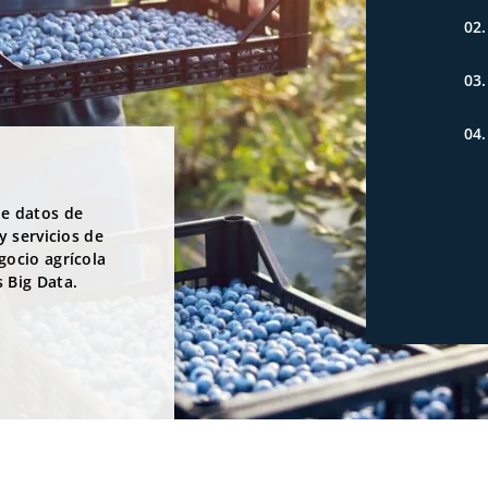
02
03
04
de datos de
y servicios de
gocio agrícola
 Big Data.