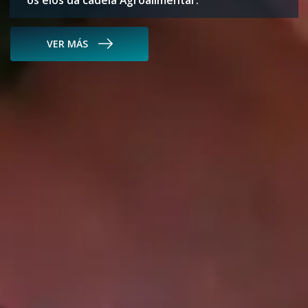
os elos da cadeia Agroalimentar.
VER MÁS