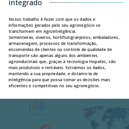
integrado
Nosso trabalho é fazer com que os dados e
informações gerados pelo seu agronegócio se
transformem em Agrointeligência.
Sementeiras, viveiros, hortifrutigranjeiros, embaladores,
armazenagem, processos de transformação,
encomendas de clientes ou controle de qualidade de
transporte são apenas alguns dos ambientes
agroindustriais que, graças à tecnologia Hispatec, são
mais produtivos e rentáveis. Extraímos os dados,
mantendo a sua propriedade, e dotamo-la de
d
inteligência para que possa tomar as decisões mais
empresas de produção
Co
eficientes e competitivas no seu agronegócio.
As ferramentas que você precisa para gerenciar a
co
produção no campo, coordená-la com marketing e
ma
otimizar custos e tarefas de produção.
as
QUIERO SABER MÁS
Q