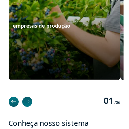
empresas de produção
d
">
0
1
/0
6
Conheça nosso sistema